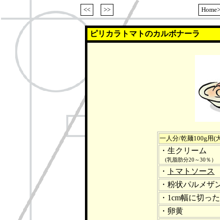
<<
>>
Home
ピリカラトマトのカルボナーラ
一人分/乾麺100g用(大
・生クリーム
(乳脂肪分20～30％）
・
トマトソース
・粉状パルメザ
・1cm幅に切っ
・卵黄